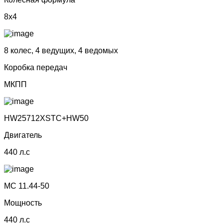
8x4
8 колес, 4 ведущих, 4 ведомых
Коробка передач
МКПП
НW25712ХSТС+НW50
Двигатель
440 л.с
МС 11.44-50
Мощность
440 л.с