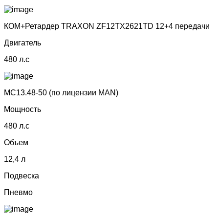
КОМ+Ретардер TRAXON ZF12TX2621TD 12+4 передачи
Двигатель
480 л.с
MC13.48-50 (по лицензии МАN)
Мощность
480 л.с
Объем
12,4 л
Подвеска
Пневмо