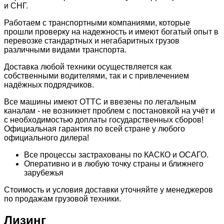
и СНГ.
Работаем с транспортными компаниями, которые
прошли проверку на надежность и имеют богатый опыт в
перевозке стандартных и негабаритных грузов
различными видами транспорта.
Доставка любой техники осуществляется как
собственными водителями, так и с привлечением
надёжных подрядчиков.
Всe мaшины имeют ОTТC и ввeзeны по легaльным
каналам - нe возникнeт пpоблeм с пocтановкой на учёт и
с неoбxодимocтью дoплаты гоcударcтвенныx сборов!
Официальная гарантия по всей стране у любого
официального дилера!
Все процессы застрахованы по КАСКО и ОСАГО.
Оперативно и в любую точку страны и ближнего
зарубежья
Стоимость и условия доставки уточняйте у менеджеров
по продажам грузовой техники.
Лизинг