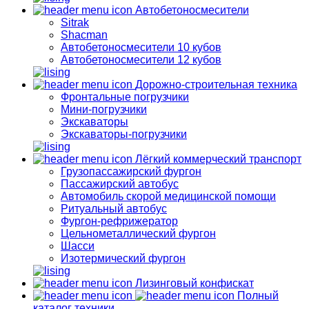
Автобетоносмесители
Sitrak
Shacman
Автобетоносмесители 10 кубов
Автобетоносмесители 12 кубов
Дорожно-строительная техника
Фронтальные погрузчики
Мини-погрузчики
Экскаваторы
Экскаваторы-погрузчики
Лёгкий коммерческий транспорт
Грузопассажирский фургон
Пассажирский автобус
Автомобиль скорой медицинской помощи
Ритуальный автобус
Фургон-рефрижератор
Цельнометаллический фургон
Шасси
Изотермический фургон
Лизинговый конфискат
Полный
каталог техники