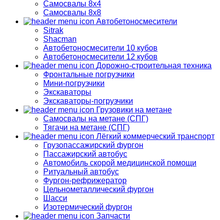
Самосвалы 8х4
Самосвалы 8х8
Автобетоносмесители
Sitrak
Shacman
Автобетоносмесители 10 кубов
Автобетоносмесители 12 кубов
Дорожно-строительная техника
Фронтальные погрузчики
Мини-погрузчики
Экскаваторы
Экскаваторы-погрузчики
Грузовики на метане
Самосвалы на метане (СПГ)
Тягачи на метане (СПГ)
Лёгкий коммерческий транспорт
Грузопассажирский фургон
Пассажирский автобус
Автомобиль скорой медицинской помощи
Ритуальный автобус
Фургон-рефрижератор
Цельнометаллический фургон
Шасси
Изотермический фургон
Запчасти