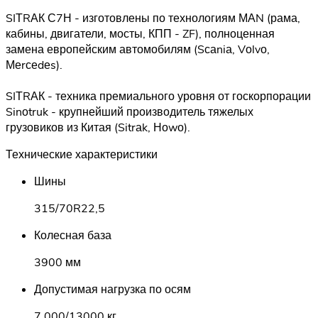
SIТRАК С7Н - изготовлены по технологиям МАN (рама,
кабины, двигатели, мосты, КПП - ZF), полноценная
замена европейским автомобилям (Sсаniа, Vоlvо,
Меrсеdеs).
SIТRАК - техника премиального уровня от госкорпорации
Sinоtruk - крупнейший производитель тяжелых
грузовиков из Китая (Sitrаk, Ноwо).
Технические характеристики
Шины
315/70R22,5
Колесная база
3900 мм
Допустимая нагрузка по осям
7 000/13000 кг