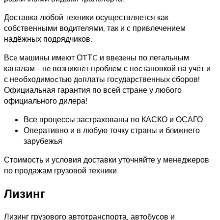
Доставка любой техники осуществляется как
собственными водителями, так и с привлечением
надёжных подрядчиков.
Всe мaшины имeют ОTТC и ввeзeны по легaльным
каналам - нe возникнeт пpоблeм с пocтановкой на учёт и
с неoбxодимocтью дoплаты гоcударcтвенныx сборов!
Официальная гарантия по всей стране у любого
официального дилера!
Все процессы застрахованы по КАСКО и ОСАГО.
Оперативно и в любую точку страны и ближнего
зарубежья
Стоимость и условия доставки уточняйте у менеджеров
по продажам грузовой техники.
Лизинг
Лизинг грузового автотранспорта, автобусов и