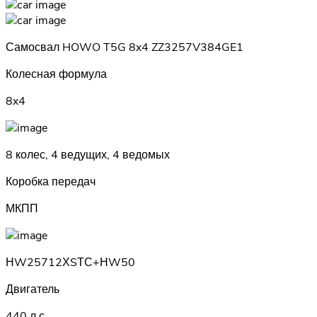
Самосвал HOWO T5G 8x4 ZZ3257V384GE1
Колесная формула
8x4
8 колес, 4 ведущих, 4 ведомых
Коробка передач
МКПП
НW25712ХSТС+НW50
Двигатель
440 л.с