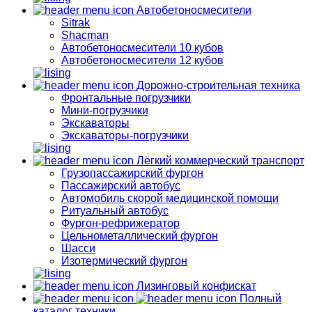
Автобетоносмесители
Sitrak
Shacman
Автобетоносмесители 10 кубов
Автобетоносмесители 12 кубов
Дорожно-строительная техника
Фронтальные погрузчики
Мини-погрузчики
Экскаваторы
Экскаваторы-погрузчики
Лёгкий коммерческий транспорт
Грузопассажирский фургон
Пассажирский автобус
Автомобиль скорой медицинской помощи
Ритуальный автобус
Фургон-рефрижератор
Цельнометаллический фургон
Шасси
Изотермический фургон
Лизинговый конфискат
Полный
каталог техники