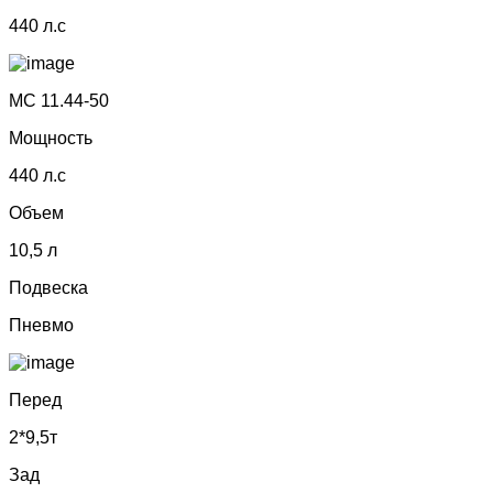
440 л.с
МС 11.44-50
Мощность
440 л.с
Объем
10,5 л
Подвеска
Пневмо
Перед
2*9,5т
Зад