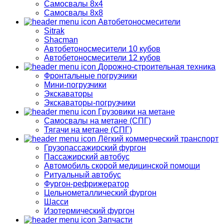
Самосвалы 8х4
Самосвалы 8х8
Автобетоносмесители
Sitrak
Shacman
Автобетоносмесители 10 кубов
Автобетоносмесители 12 кубов
Дорожно-строительная техника
Фронтальные погрузчики
Мини-погрузчики
Экскаваторы
Экскаваторы-погрузчики
Грузовики на метане
Самосвалы на метане (СПГ)
Тягачи на метане (СПГ)
Лёгкий коммерческий транспорт
Грузопассажирский фургон
Пассажирский автобус
Автомобиль скорой медицинской помощи
Ритуальный автобус
Фургон-рефрижератор
Цельнометаллический фургон
Шасси
Изотермический фургон
Запчасти