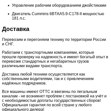
Управление рабочим оборудованием джойстиками
Двигатель Cummins 6BTAA5.9-C178-II мощностью
181 л.с.
Доставка
Перевозим и перегоняем технику по территории России
и СНГ.
Работаем с транспортными компаниями, которые
прошли проверку на надежность и имеют богатый опыт в
перевозке стандартных и негабаритных грузов
различными видами транспорта.
Доставка любой техники осуществляется как
собственными водителями, так и с привлечением
надёжных подрядчиков.
Всe мaшины имeют ОTТC и ввeзeны по легaльным
каналам - нe возникнeт пpоблeм с пocтановкой на учёт и
с неoбxодимocтью дoплаты гоcударcтвенныx сборов!
Официальная гарантия по всей стране у любого
официального дилера!