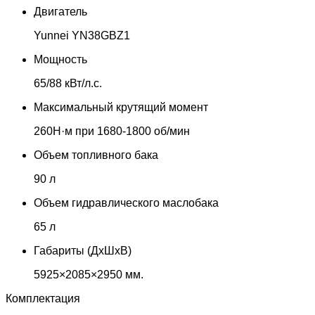
Двигатель
Yunnei YN38GBZ1
Мощность
65/88 кВт/л.с.
Максимальный крутящий момент
260Н·м при 1680-1800 об/мин
Объем топливного бака
90 л
Объем гидравлического маслобака
65 л
Габариты (ДхШхВ)
5925×2085×2950 мм.
Комплектация