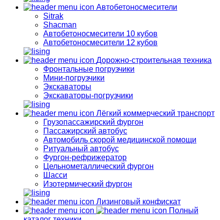
Автобетоносмесители
Sitrak
Shacman
Автобетоносмесители 10 кубов
Автобетоносмесители 12 кубов
Дорожно-строительная техника
Фронтальные погрузчики
Мини-погрузчики
Экскаваторы
Экскаваторы-погрузчики
Лёгкий коммерческий транспорт
Грузопассажирский фургон
Пассажирский автобус
Автомобиль скорой медицинской помощи
Ритуальный автобус
Фургон-рефрижератор
Цельнометаллический фургон
Шасси
Изотермический фургон
Лизинговый конфискат
Полный
каталог техники