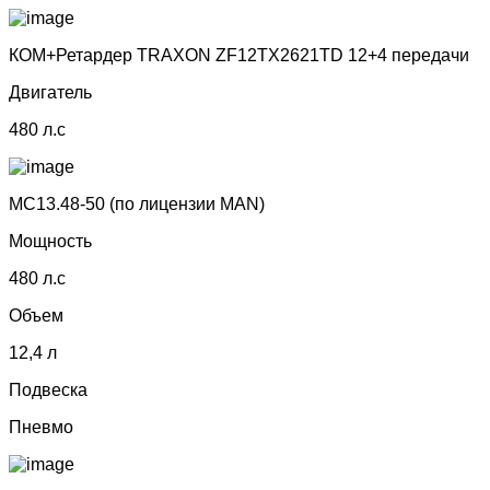
КОМ+Ретардер TRAXON ZF12TX2621TD 12+4 передачи
Двигатель
480 л.с
MC13.48-50 (по лицензии МАN)
Мощность
480 л.с
Объем
12,4 л
Подвеска
Пневмо