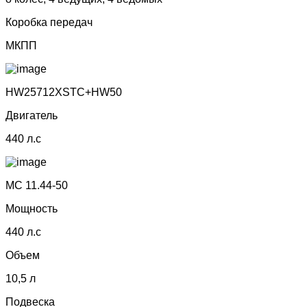
Коробка передач
МКПП
НW25712ХSТС+НW50
Двигатель
440 л.с
МС 11.44-50
Мощность
440 л.с
Объем
10,5 л
Подвеска