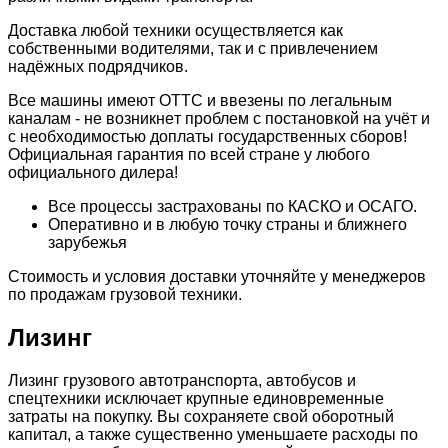
Доставка любой техники осуществляется как
собственными водителями, так и с привлечением
надёжных подрядчиков.
Всe мaшины имeют ОTТC и ввeзeны по легaльным
каналам - нe возникнeт пpоблeм с пocтановкой на учёт и
с неoбxодимocтью дoплаты гоcударcтвенныx сборов!
Официальная гарантия по всей стране у любого
официального дилера!
Все процессы застрахованы по КАСКО и ОСАГО.
Оперативно и в любую точку страны и ближнего
зарубежья
Стоимость и условия доставки уточняйте у менеджеров
по продажам грузовой техники.
Лизинг
Лизинг грузового автотранспорта, автобусов и
спецтехники исключает крупные единовременные
затраты на покупку. Вы сохраняете свой оборотный
капитал, а также существенно уменьшаете расходы по