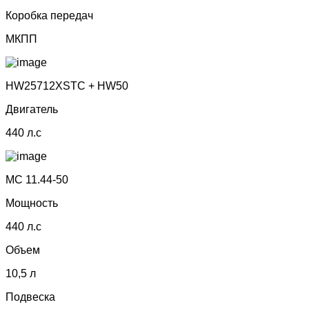
Коробка передач
МКПП
HW25712XSTC + HW50
Двигатель
440 л.с
МС 11.44-50
Мощность
440 л.с
Объем
10,5 л
Подвеска