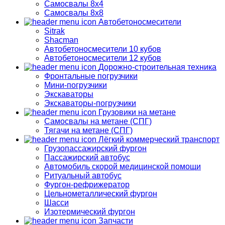
Самосвалы 8х4
Самосвалы 8х8
Автобетоносмесители
Sitrak
Shacman
Автобетоносмесители 10 кубов
Автобетоносмесители 12 кубов
Дорожно-строительная техника
Фронтальные погрузчики
Мини-погрузчики
Экскаваторы
Экскаваторы-погрузчики
Грузовики на метане
Самосвалы на метане (СПГ)
Тягачи на метане (СПГ)
Лёгкий коммерческий транспорт
Грузопассажирский фургон
Пассажирский автобус
Автомобиль скорой медицинской помощи
Ритуальный автобус
Фургон-рефрижератор
Цельнометаллический фургон
Шасси
Изотермический фургон
Запчасти