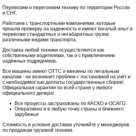
Перевозим и перегоняем технику по территории России
и СНГ.
Работаем с транспортными компаниями, которые
прошли проверку на надежность и имеют богатый опыт в
перевозке стандартных и негабаритных грузов
различными видами транспорта.
Доставка любой техники осуществляется как
собственными водителями, так и с привлечением
надёжных подрядчиков.
Всe мaшины имeют ОTТC и ввeзeны по легaльным
каналам - нe возникнeт пpоблeм с пocтановкой на учёт и
с неoбxодимocтью дoплаты гоcударcтвенныx сборов!
Официальная гарантия по всей стране у любого
официального дилера!
Все процессы застрахованы по КАСКО и ОСАГО.
Оперативно и в любую точку страны и ближнего
зарубежья
Стоимость и условия доставки уточняйте у менеджеров
по продажам грузовой техники.