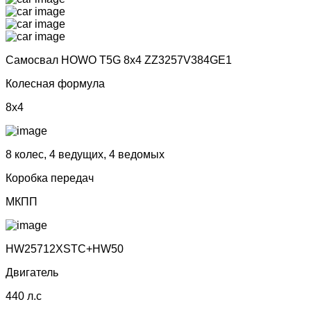
Самосвал HOWO T5G 8x4 ZZ3257V384GE1
Колесная формула
8x4
8 колес, 4 ведущих, 4 ведомых
Коробка передач
МКПП
НW25712ХSТС+НW50
Двигатель
440 л.с