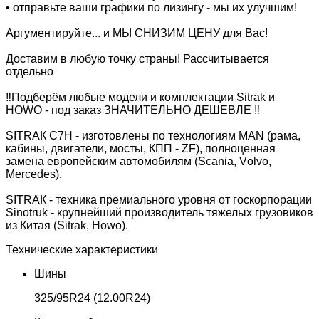
• отправьте ваши графики по лизингу - мы их улучшим!
Аргументируйте... и МЫ СНИЗИМ ЦЕНУ для Вас!
Доставим в любую точку страны! Рассчитывается
отдельно
‼️Подберём любые модели и комплектации Sitrаk и
НОWО - под заказ ЗНАЧИТЕЛЬНО ДЕШЕВЛЕ ‼️
SIТRАК С7Н - изготовлены по технологиям МАN (рама,
кабины, двигатели, мосты, КПП - ZF), полноценная
замена европейским автомобилям (Sсаniа, Vоlvо,
Меrсеdеs).
SIТRАК - техника премиального уровня от госкорпорации
Sinоtruk - крупнейший производитель тяжелых грузовиков
из Китая (Sitrаk, Ноwо).
Технические характеристики
Шины
325/95R24 (12.00R24)