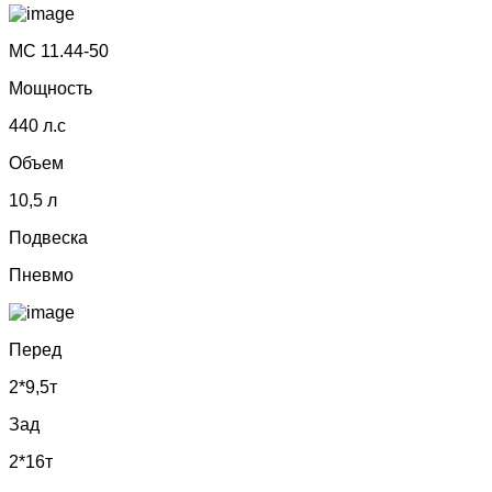
МС 11.44-50
Мощность
440 л.с
Объем
10,5 л
Подвеска
Пневмо
Перед
2*9,5т
Зад
2*16т